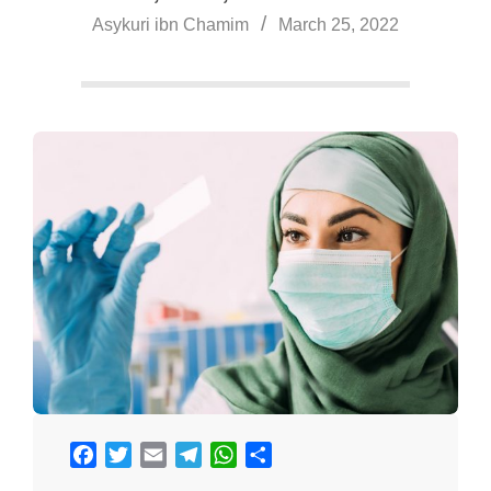
a
Asykuri ibn Chamim
March 25, 2022
Facebook
Twitter
Email
Telegram
WhatsApp
Share