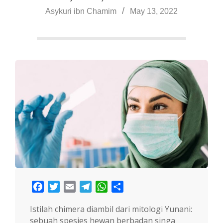
a
Asykuri ibn Chamim
May 13, 2022
Facebook
Twitter
Email
Telegram
WhatsApp
Share
Istilah chimera diambil dari mitologi Yunani:
sebuah spesies hewan berbadan singa