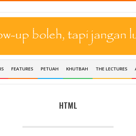
semoga Allah senantiasa menganugerahkan rahmat-Nya atas kita dal
IS
FEATURES
PETUAH
KHUTBAH
THE LECTURES
HTML