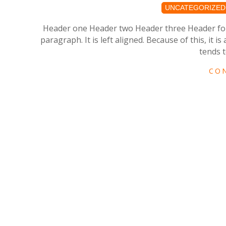
2018-
UNCATEGORIZED
09-
15
Header one Header two Header three Header four 
paragraph. It is left aligned. Because of this, it is a
tends t
CO