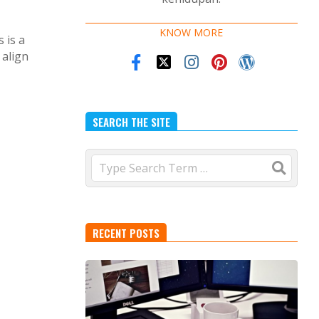
KNOW MORE
 is a
 align
SEARCH THE SITE
Search
RECENT POSTS