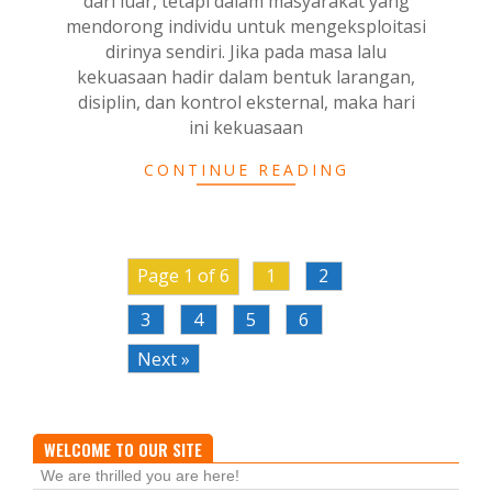
dari luar, tetapi dalam masyarakat yang
mendorong individu untuk mengeksploitasi
dirinya sendiri. Jika pada masa lalu
kekuasaan hadir dalam bentuk larangan,
disiplin, dan kontrol eksternal, maka hari
ini kekuasaan
CONTINUE READING
Page 1 of 6
1
2
3
4
5
6
Next »
WELCOME TO OUR SITE
We are thrilled you are here!