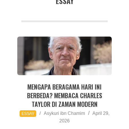
ESSAY
a
MENGAPA BERAGAMA HARI INI
BERBEDA? MEMBACA CHARLES
TAYLOR DI ZAMAN MODERN
2026-
Asykuri ibn Chamim
April 29,
ESSAY
04-
2026
29