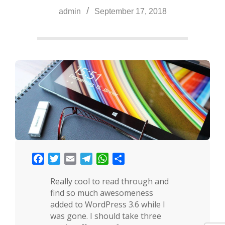
a
admin
September 17, 2018
Facebook
Twitter
Email
Telegram
WhatsApp
Share
Really cool to read through and
find so much awesomeness
added to WordPress 3.6 while I
was gone. I should take three