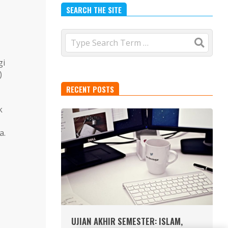
SEARCH THE SITE
Search
gi
)
RECENT POSTS
k
a.
UJIAN AKHIR SEMESTER: ISLAM,