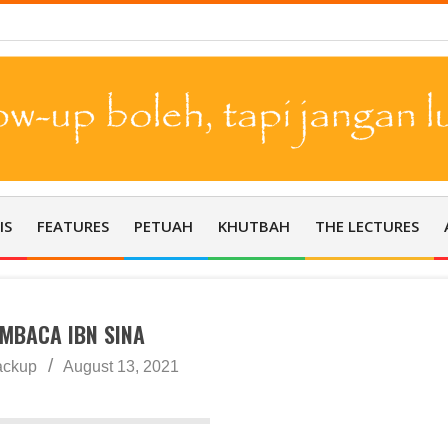
emoga Allah senantiasa menganugerahkan rahmat-Nya atas kita dala
IS
FEATURES
PETUAH
KHUTBAH
THE LECTURES
MBACA IBN SINA
ackup
August 13, 2021