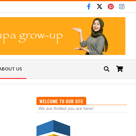
m menunaikan hidup dan tugas-tugas kemanusiaan.
Assalamu'al
ABOUT US
WELCOME TO OUR SITE
We are thrilled you are here!