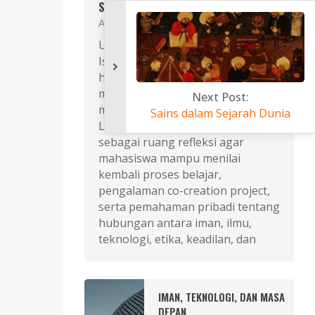
SAINS, DAN TEKNOLOGI
Asykuri ibn Chamim
June 29, 2026
Ujian Akhir Semester mata kuliah
Islam, Sains, dan Teknologi tidak
hanya dimaksudkan untuk
menguji kemampuan mahasiswa
mengingat materi perkuliahan.
Sa
Lebih dari itu, ujian ini dirancang
sebagai ruang refleksi agar
mahasiswa mampu menilai
kembali proses belajar,
pengalaman co-creation project,
serta pemahaman pribadi tentang
hubungan antara iman, ilmu,
teknologi, etika, keadilan, dan
IMAN, TEKNOLOGI, DAN MASA
DEPAN