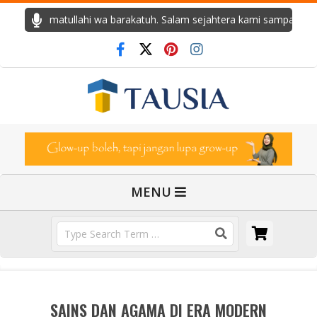
Skip
m wa rahmatullahi wa barakatuh. Salam sejahtera kami sampaikan, 
to
content
T
a
Primary
MENU
u
Navigation
Menu
Search
s
i
SAINS DAN AGAMA DI ERA MODERN