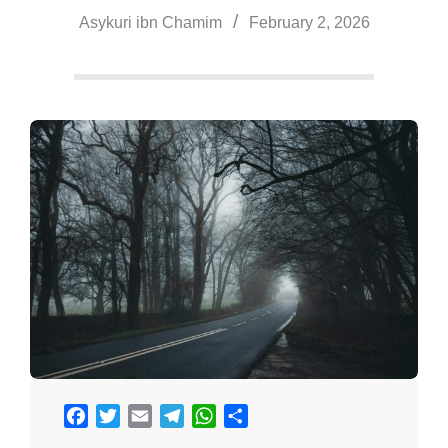
a
Asykuri ibn Chamim
February 2, 2026
Facebook
Twitter
Email
Telegram
WhatsApp
Share