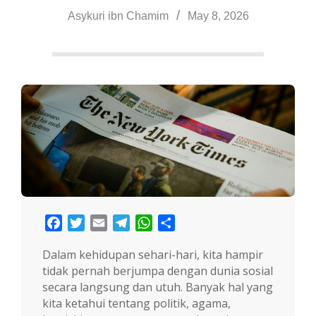
a
Asykuri ibn Chamim
May 8, 2026
Facebook
Twitter
Email
Telegram
WhatsApp
Share
Dalam kehidupan sehari-hari, kita hampir
tidak pernah berjumpa dengan dunia sosial
secara langsung dan utuh. Banyak hal yang
kita ketahui tentang politik, agama,