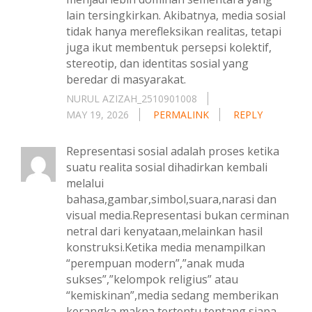
lain tersingkirkan. Akibatnya, media sosial
tidak hanya merefleksikan realitas, tetapi
juga ikut membentuk persepsi kolektif,
stereotip, dan identitas sosial yang
beredar di masyarakat.
NURUL AZIZAH_2510901008
MAY 19, 2026
PERMALINK
REPLY
Representasi sosial adalah proses ketika
suatu realita sosial dihadirkan kembali
melalui
bahasa,gambar,simbol,suara,narasi dan
visual media.Representasi bukan cerminan
netral dari kenyataan,melainkan hasil
konstruksi.Ketika media menampilkan
“perempuan modern”,”anak muda
sukses”,”kelompok religius” atau
“kemiskinan”,media sedang memberikan
kerangka makna tertentu tentang siapa