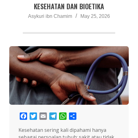
a
KESEHATAN DAN BIOETIKA
Asykuri ibn Chamim
May 25, 2026
Facebook
Twitter
Email
Telegram
WhatsApp
Share
Kesehatan sering kali dipahami hanya
sebagai persoalan tubuh: sakit atau tidak