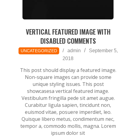
VERTICAL FEATURED IMAGE WITH
DISABLED COMMENTS
2018-
admin
September 5,
UNCATEGORIZED
09-
2018
05
This post should display a featured image.
Non-square images can provide some
unique styling issues. This post
showcasesa vertical featured image.
Vestibulum fringilla pede sit amet augue.
Curabitur ligula sapien, tincidunt non,
euismod vitae, posuere imperdiet, leo.
Quisque libero metus, condimentum nec,
tempor a, commodo mollis, magna. Lorem
ipsum dolor sit