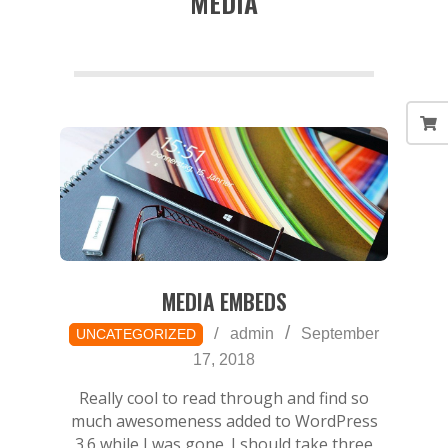
MEDIA
a
MEDIA EMBEDS
2018-
admin
September
UNCATEGORIZED
09-
17, 2018
17
Really cool to read through and find so
much awesomeness added to WordPress
3.6 while I was gone. I should take three