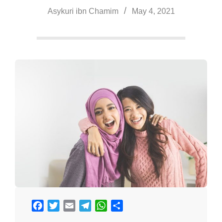
a
Asykuri ibn Chamim
May 4, 2021
Facebook
Twitter
Email
Telegram
WhatsApp
Share