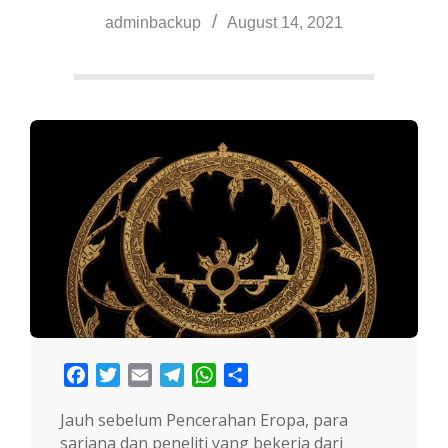
a
adminbackup
August 14, 2021
Facebook
Twitter
Email
Telegram
WhatsApp
Share
Jauh sebelum Pencerahan Eropa, para
sarjana dan peneliti yang bekerja dari