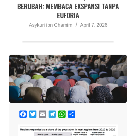
a
BERUBAH: MEMBACA EKSPANSI TANPA
EUFORIA
Asykuri ibn Chamim
April 7, 2026
Facebook
Twitter
Email
Telegram
WhatsApp
Share