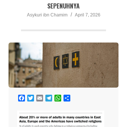
a
SEPENUHNYA
Asykuri ibn Chamim
April 7, 2026
Facebook
Twitter
Email
Telegram
WhatsApp
Share