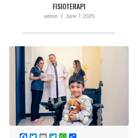
a
FISIOTERAPI
admin
June 7, 2025
Facebook
Twitter
Email
Telegram
WhatsApp
Share